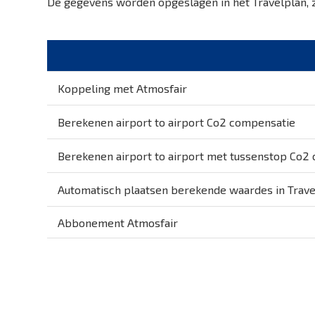
De gegevens worden opgeslagen in het Travelplan, z
P
Voorbeeldreizen
Fo
Pax Management
O
Bekijk meer>
B
Koppeling met Atmosfair
Berekenen airport to airport Co2 compensatie
Berekenen airport to airport met tussenstop Co2
Automatisch plaatsen berekende waardes in Trave
Abbonement Atmosfair