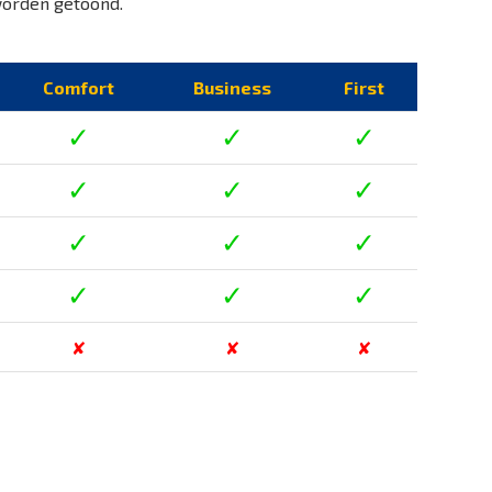
 worden getoond.
Comfort
Business
First
✓
✓
✓
✓
✓
✓
✓
✓
✓
✓
✓
✓
✘
✘
✘