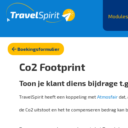
Modules
Modules
TravelSpirit BackOffice
F
Boekingsformulier
CRM
B
Telefonie
C
Emails
D
Co2 Footprint
Workflow Management
Pa
Travelplans &Producten
Re
Bestellingen
e
Fotobeheer(MediaSpirit)
B
Toon je klant diens bijdrage t.g
Facturen maken
Business Intelligence
V
Documenten
TravelSpirit heeft een koppeling met
Atmosfair
dat,
Im
Bekijk meer>
Af
B
de Co2 uitstoot en het te compenseren bedrag kan 
Visual Tour Builder
Drag & Drop
W
Online offertes op maat
Si
Calculeren