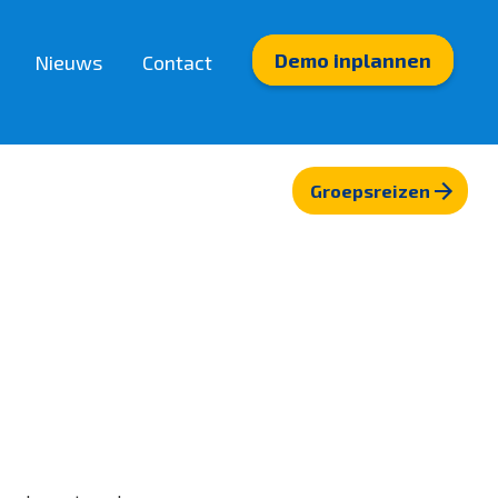
Demo inplannen
Nieuws
Contact
Integraties
Partnerkoppelingen
Groepsreizen
Mobiele App (Travelia)
Mobiele App (Appit)
Internet op reis (Hubby eSIM)
Payment links (Mollie)
Boekhouding (Exact)
E-mailmarketing (Spotler)
BI-oplossingen (Travel Intelligence)
Telefonie (WeCloudIT)
Boeken & beschikbaarheid (Airtrotter)
Bekijk meer>