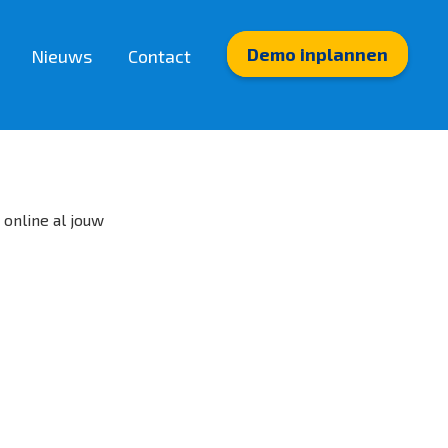
Demo inplannen
Nieuws
Contact
Integraties
Partnerkoppelingen
Mobiele App (Travelia)
Mobiele App (Appit)
Internet op reis (Hubby eSIM)
 online al jouw
Payment links (Mollie)
Boekhouding (Exact)
E-mailmarketing (Spotler)
BI-oplossingen (Travel Intelligence)
Telefonie (WeCloudIT)
Boeken & beschikbaarheid (Airtrotter)
Bekijk meer>