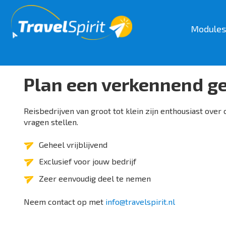
Modules
Modules
TravelSpirit BackOffice
F
Plan een verkennend ge
CRM
B
Telefonie
C
Emails
D
Reisbedrijven van groot tot klein zijn enthousiast over
Workflow Management
Pa
vragen stellen.
Travelplans &Producten
Re
Bestellingen
e
Fotobeheer(MediaSpirit)
B
Geheel vrijblijvend
Facturen maken
Business Intelligence
V
Exclusief voor jouw bedrijf
Documenten
Im
Bekijk meer>
Zeer eenvoudig deel te nemen
Af
B
Visual Tour Builder
Neem contact op met
info@travelspirit.nl
Drag & Drop
W
Online offertes op maat
Si
Calculeren