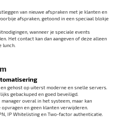
stleggen van nieuwe afspraken met je klanten en
orbije afspraken, getoond in een speciaal blokje
itnodigingen, wanneer je speciale events
den. Het contact kan dan aangeven of deze alleen
e lunch.
em
utomatisering
 en gehost op uiterst moderne en snelle servers.
ijks gebackuped en goed beveiligd.
 manager overal in het systeem, maar kan
e opvragen en geen klanten verwijderen.
N, IP Whitelisting en Two-factor authenticatie.