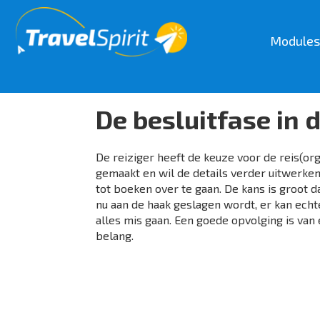
Modules
Modules
TravelSpirit BackOffice
F
De besluitfase in
CRM
B
Telefonie
C
Emails
D
De reiziger heeft de keuze voor de reis(org
Workflow Management
Pa
gemaakt en wil de details verder uitwerke
Travelplans &Producten
Re
Bestellingen
e
tot boeken over te gaan. De kans is groot d
Fotobeheer(MediaSpirit)
B
nu aan de haak geslagen wordt, er kan echt
Facturen maken
alles mis gaan. Een goede opvolging is van
Business Intelligence
V
Documenten
belang.
Im
Bekijk meer>
Af
B
Visual Tour Builder
Drag & Drop
W
Online offertes op maat
Si
Calculeren