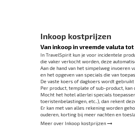
P
Voorbeeldreizen
Fo
Pax Management
O
Bekijk meer>
B
Inkoop kostprijzen
Van inkoop in vreemde valuta tot 
In TravelSpirit kun je voor incidentele pro
die vaker verkocht worden, deze automatisc
Aan de hand van het simpelweg invoeren van
en het opgeven van specials die van toepas
De vaste koers of dagkoers wordt gebruikt 
Per product, template of sub-product, kan
Mocht het hotel allerlei specials toepass
toeristenbelastingen, etc..), dan rekent d
Er kan met van alles rekening worden geho
ouderen, korting bij meer nachten en toesl
Meer over
Inkoop kostprijzen