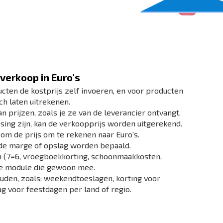
roducten & pakketten content
Vakantiewoningen
tobeheer (MediaSpirit)
nline Boeken
ekijk meer>
Kleinschalige
reisondernemer
Ontdek hoe wij je kunnen helpen
>
Al 100+ travel bedrijven gingen je voor
verkoop in Euro's
ducten de kostprijs zelf invoeren, en voor producten
h laten uitrekenen.
 prijzen, zoals je ze van de leverancier ontvangt,
sing zijn, kan de verkoopprijs worden uitgerekend.
om de prijs om te rekenen naar Euro's.
 de marge of opslag worden bepaald.
en (7=6, vroegboekkorting, schoonmaakkosten,
eze module die gewoon mee.
uden, zoals: weekendtoeslagen, korting voor
ag voor feestdagen per land of regio.