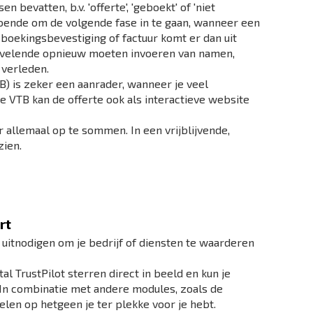
 bevatten, b.v. 'offerte', 'geboekt' of 'niet
ldoende om de volgende fase in te gaan, wanneer een
 boekingsbevestiging of factuur komt er dan uit
 vervelende opnieuw moeten invoeren van namen,
 verleden.
B) is zeker een aanrader, wanneer je veel
e VTB kan de offerte ook als interactieve website
r allemaal op te sommen. In een vrijblijvende,
zien.
rt
t uitnodigen om je bedrijf of diensten te waarderen
tal TrustPilot sterren direct in beeld en kun je
 In combinatie met andere modules, zoals de
elen op hetgeen je ter plekke voor je hebt.