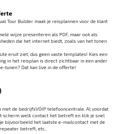
ferte
ual Tour Builder maak je reisplannen voor de klant
ionele wijze presenteren als PDF, maar ook als
eden die het internet biedt, zoals van het tonen
te eruit ziet, dus geen vaste templates! Kies een
iging in het reisplan is direct zichtbaar in een ander
-tunen? Dat kan live in de offerte!
)
n met de bedrijfsVOIP telefooncentrale. Al voordat
 scherm welk contact het betreft en klik je snel
 je bijvoorbeeld het laatste e-mailcontact met de
repeater betreft, etc..