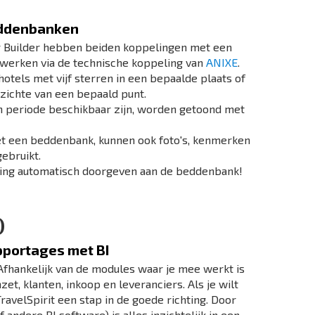
eddenbanken
our Builder hebben beiden koppelingen met een
werken via de technische koppeling van
ANIXE
.
hotels met vijf sterren in een bepaalde plaats of
pzichte van een bepaald punt.
n periode beschikbaar zijn, worden getoond met
met een beddenbank, kunnen ook foto's, kenmerken
gebruikt.
oeking automatisch doorgeven aan de beddenbank!
)
pportages met BI
 Afhankelijk van de modules waar je mee werkt is
et, klanten, inkoop en leveranciers. Als je wilt
TravelSpirit een stap in de goede richting. Door
andere BI software) is alles inzichtelijk in een