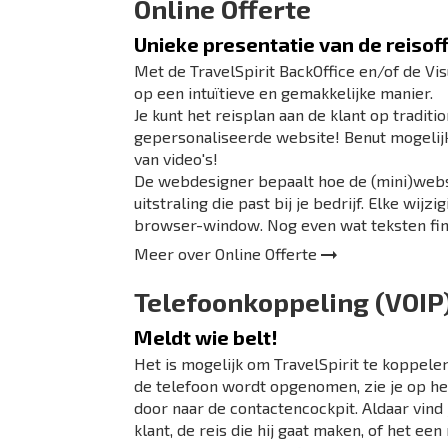
Online Offerte
Unieke presentatie van de reisof
Met de TravelSpirit BackOffice en/of de Vis
op een intuïtieve en gemakkelijke manier.
Je kunt het reisplan aan de klant op tradit
gepersonaliseerde website! Benut mogelijkh
van video's!
De webdesigner bepaalt hoe de (mini)websi
uitstraling die past bij je bedrijf. Elke wijz
browser-window. Nog even wat teksten fine
Meer over
Online Offerte
Telefoonkoppeling (VOIP
Meldt wie belt!
Het is mogelijk om TravelSpirit te koppele
de telefoon wordt opgenomen, zie je op het
door naar de contactencockpit. Aldaar vind
klant, de reis die hij gaat maken, of het een 