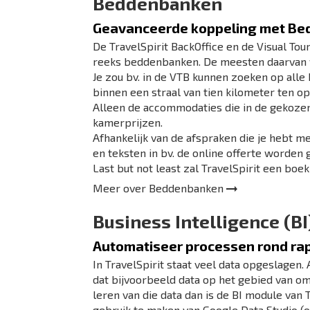
Beddenbanken
Geavanceerde koppeling met B
De TravelSpirit BackOffice en de Visual T
reeks beddenbanken. De meesten daarvan 
Je zou bv. in de VTB kunnen zoeken op alle 
binnen een straal van tien kilometer ten o
Alleen de accommodaties die in de gekoze
kamerprijzen.
Afhankelijk van de afspraken die je hebt 
en teksten in bv. de online offerte worden 
Last but not least zal TravelSpirit een b
Meer over
Beddenbanken
Business Intelligence (BI
Automatiseer processen rond ra
In TravelSpirit staat veel data opgeslagen.
dat bijvoorbeeld data op het gebied van omz
leren van die data dan is de BI module van 
gebruik te maken van Google Data Studio (of 