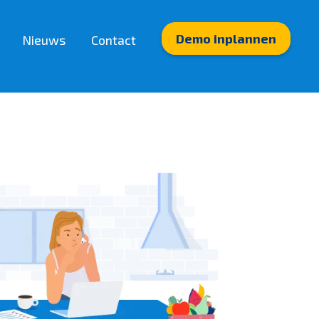
Demo inplannen
Nieuws
Contact
Integraties
Partnerkoppelingen
Mobiele App (Travelia)
Mobiele App (Appit)
Internet op reis (Hubby eSIM)
Payment links (Mollie)
Boekhouding (Exact)
E-mailmarketing (Spotler)
BI-oplossingen (Travel Intelligence)
Telefonie (WeCloudIT)
Boeken & beschikbaarheid (Airtrotter)
Bekijk meer>